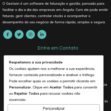
O Gestwin é um software de faturação e gestão, pensado para
facilitar o dia a dia das empresas em Angola. Com ele pode emitir
faturas, gerir clientes, controlar stocks e acompanhar o
desempenho do seu negócio de forma rápida, simples e segura.
Entre em Contato
+244 934 532 530
Respeitamos a sua privacidade
Os cookies ajudam-nos a melhorar a sua experiência,
gestwin@afrigit.com
fornecer conteúdo personalizado e analisar o tráfego.
Benfica: Estrada do Benfica, sentido
Pode escolher quais os cookies a permitir clicando em
Futungo, no Hotel D&D (ao lado da Agência
Personalizar
. Clique em
Aceitar Todos
para consentir
do banco Atlântico).
ou
Rejeitar Todos
para recusar cookies não
essenciais.
Viana: Estrada do Calumbo/Zango, frente às
bombas da Sonangol. Conhecida pela
Personalizar