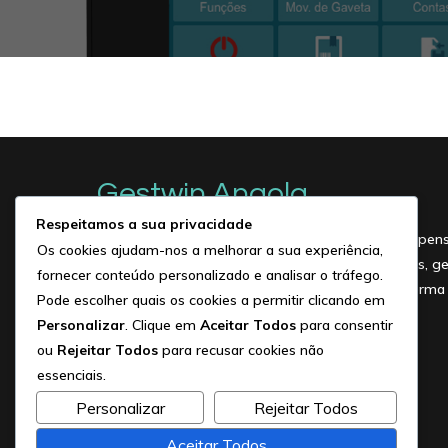
Gestwin Angola
Respeitamos a sua privacidade
O Gestwin é um software de faturação e gestão, pensad
Os cookies ajudam-nos a melhorar a sua experiência,
empresas em Angola. Com ele pode emitir faturas, gerir
fornecer conteúdo personalizado e analisar o tráfego.
acompanhar o desempenho do seu negócio de forma r
Pode escolher quais os cookies a permitir clicando em
Personalizar
. Clique em
Aceitar Todos
para consentir
ou
Rejeitar Todos
para recusar cookies não
essenciais.
Personalizar
Rejeitar Todos
Aceitar Todos