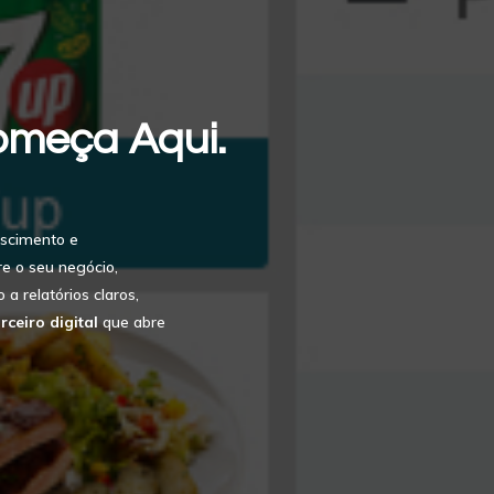
omeça Aqui.
scimento e
e o seu negócio,
a relatórios claros,
rceiro digital
que abre