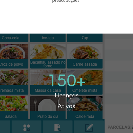
preocupações.
150
+
Licenças
Ativas