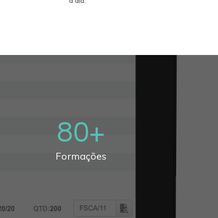
a dia.
80
+
Formações